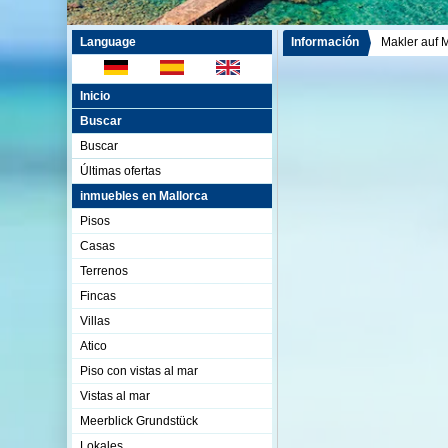
Language
Información
Makler auf 
Inicio
Buscar
Buscar
Últimas ofertas
inmuebles en Mallorca
Pisos
Casas
Terrenos
Fincas
Villas
Atico
Piso con vistas al mar
Vistas al mar
Meerblick Grundstück
Lokales