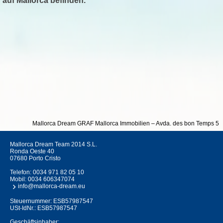
auf Mallorca befinden.
Mallorca Dream GRAF Mallorca Immobilien – Avda. des bon Temps 5 – 075
Mallorca Dream Team 2014 S.L.
Ronda Oeste 40
07680 Porto Cristo
Telefon:
0034 971 82 05 10
Mobil:
0034 606347074
info@mallorca-dream.eu
Steuernummer: ESB57987547
USt-IdNr.: ESB57987547
Geschäftsinhaber: