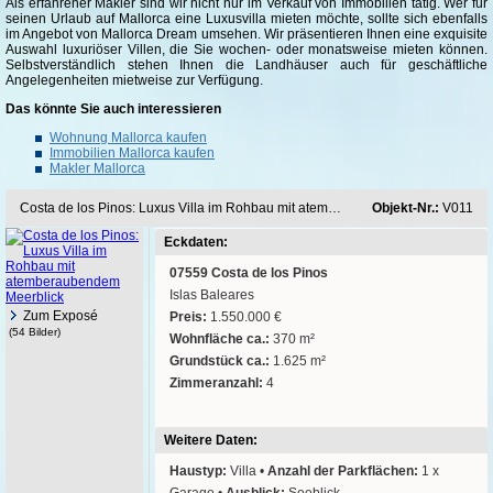
Als erfahrener Makler sind wir nicht nur im Verkauf von Immobilien tätig. Wer für
seinen Urlaub auf Mallorca eine Luxusvilla mieten möchte, sollte sich ebenfalls
im Angebot von Mallorca Dream umsehen. Wir präsentieren Ihnen eine exquisite
Auswahl luxuriöser Villen, die Sie wochen- oder monatsweise mieten können.
Selbstverständlich stehen Ihnen die Landhäuser auch für geschäftliche
Angelegenheiten mietweise zur Verfügung.
Das könnte Sie auch interessieren
Wohnung Mallorca kaufen
Immobilien Mallorca kaufen
Makler Mallorca
Costa de los Pinos: Luxus Villa im Rohbau mit atemberaubendem Meerblick
Objekt-Nr.:
V011
Eckdaten:
07559 Costa de los Pinos
Islas Baleares
Zum Exposé
Preis:
1.550.000 €
(54 Bilder)
Wohnfläche ca.:
370 m²
Grundstück ca.:
1.625 m²
Zimmeranzahl:
4
Weitere Daten:
Haustyp:
Villa •
Anzahl der Parkflächen:
1 x