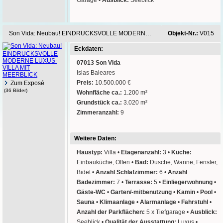
Garage •
Ausblick:
Seeblick
Son Vida: Neubau! EINDRUCKSVOLLE MODERNE LUXUS-VILLA MIT MEERBLICK
Objekt-Nr.:
V015
Eckdaten:
07013 Son Vida
Islas Baleares
Preis:
10.500.000 €
Zum Exposé
(36 Bilder)
Wohnfläche ca.:
1.200 m²
Grundstück ca.:
3.020 m²
Zimmeranzahl:
9
Weitere Daten:
Haustyp:
Villa •
Etagenanzahl:
3 •
Küche:
Einbauküche, Offen •
Bad:
Dusche, Wanne, Fenster,
Bidet •
Anzahl Schlafzimmer:
6 •
Anzahl
Badezimmer:
7 •
Terrasse:
5 •
Einliegerwohnung
•
Gäste-WC
•
Garten/-mitbenutzung
•
Kamin
•
Pool
•
Sauna
•
Klimaanlage
•
Alarmanlage
•
Fahrstuhl
•
Anzahl der Parkflächen:
5 x Tiefgarage •
Ausblick:
Seeblick •
Qualität der Ausstattung:
Luxus •