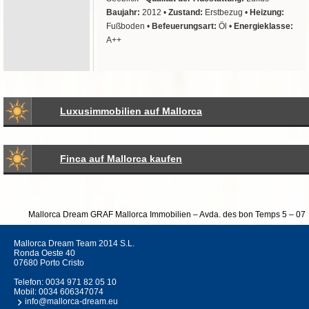
Baujahr:
2012 •
Zustand:
Erstbezug •
Heizung:
Fußboden •
Befeuerungsart:
Öl •
Energieklasse:
A++
Luxusimmobilien auf Mallorca
Finca auf Mallorca kaufen
Mallorca Dream GRAF Mallorca Immobilien – Avda. des bon Temps 5 – 07560 Cal
Mallorca Dream Team 2014 S.L.
Ronda Oeste 40
07680 Porto Cristo
Telefon:
0034 971 82 05 10
Mobil:
0034 606347074
info@mallorca-dream.eu