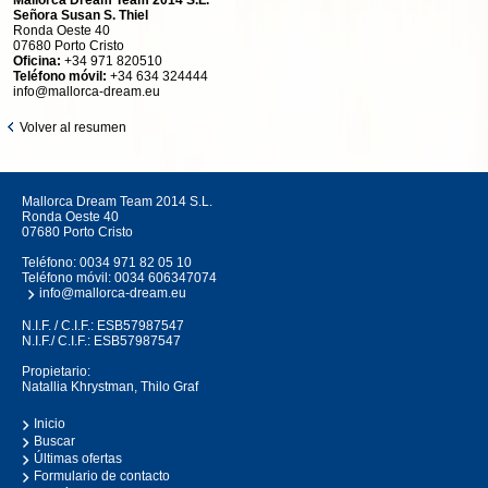
Mallorca Dream Team 2014 S.L.
Señora Susan S. Thiel
Ronda Oeste 40
07680 Porto Cristo
Oficina:
+34 971 820510
Teléfono móvil:
+34 634 324444
info@mallorca-dream.eu
Volver al resumen
Mallorca Dream Team 2014 S.L.
Ronda Oeste 40
07680 Porto Cristo
Teléfono:
0034 971 82 05 10
Teléfono móvil:
0034 606347074
info@mallorca-dream.eu
N.I.F. / C.I.F.: ESB57987547
N.I.F./ C.I.F.: ESB57987547
Propietario:
Natallia Khrystman, Thilo Graf
Inicio
Buscar
Últimas ofertas
Formulario de contacto