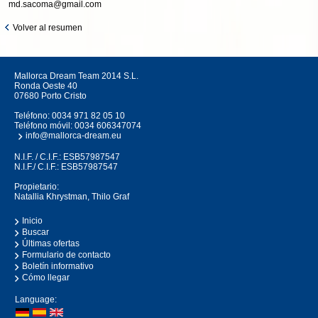
md.sacoma@gmail.com
Volver al resumen
Mallorca Dream Team 2014 S.L.
Ronda Oeste 40
07680 Porto Cristo
Teléfono:
0034 971 82 05 10
Teléfono móvil:
0034 606347074
info@mallorca-dream.eu
N.I.F. / C.I.F.: ESB57987547
N.I.F./ C.I.F.: ESB57987547
Propietario:
Natallia Khrystman, Thilo Graf
Inicio
Buscar
Últimas ofertas
Formulario de contacto
Boletín informativo
Cómo llegar
Language: