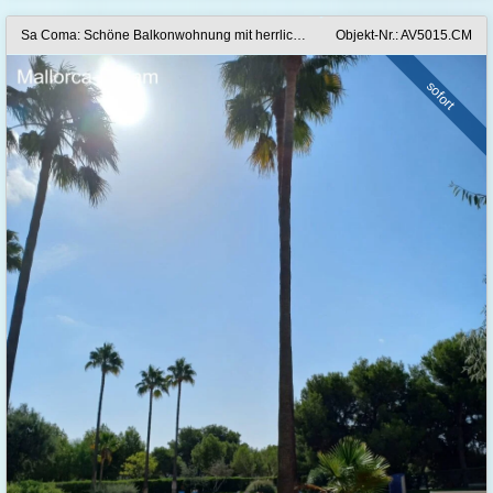
Sa Coma: Schöne Balkonwohnung mit herrlichem Pool plus Tiefgarage in TOP-Anlage
Objekt-Nr.: AV5015.CM
sofort