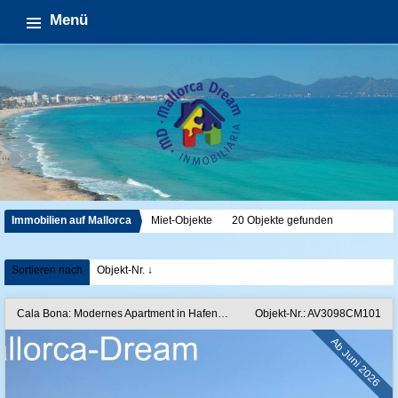
Menü
Immobilien auf Mallorca
Miet-Objekte
20 Objekte gefunden
Sortieren nach
Objekt-Nr. ↓
Cala Bona: Modernes Apartment in Hafennähe
Objekt-Nr.: AV3098CM101
Ab Juni 2026