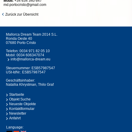
Mobil:
+34 634 340 647
md.portocristo@gmail.com
Zurück zur Übersicht
Mallorca Dream Team 2014 S.L.
Ronda Oeste 40
07680 Porto Cristo
Telefon:
0034 971 82 05 10
Mobil:
0034 606347074
info@mallorca-dream.eu
Steuernummer: ESB57987547
USt-IdNr.: ESB57987547
Geschäftsinhaber:
Natallia Khrystman, Thilo Graf
Startseite
Objekt Suche
Neueste Objekte
Kontaktformular
Newsletter
Anfahrt
Language: