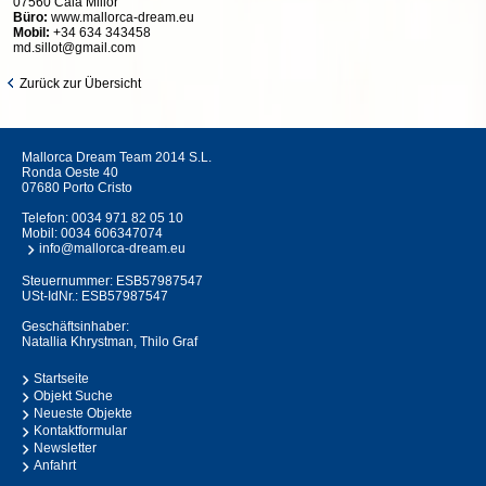
07560 Cala Millor
Büro:
www.mallorca-dream.eu
Mobil:
+34 634 343458
md.sillot@gmail.com
Zurück zur Übersicht
Mallorca Dream Team 2014 S.L.
Ronda Oeste 40
07680 Porto Cristo
Telefon:
0034 971 82 05 10
Mobil:
0034 606347074
info@mallorca-dream.eu
Steuernummer: ESB57987547
USt-IdNr.: ESB57987547
Geschäftsinhaber:
Natallia Khrystman, Thilo Graf
Startseite
Objekt Suche
Neueste Objekte
Kontaktformular
Newsletter
Anfahrt